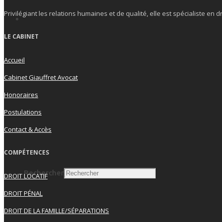
Privilégiant les relations humaines et de qualité, elle est spécialiste en d
LE CABINET
Accueil
Cabinet Giauffret Avocat
Search
Honoraires
Postulations
Contact & Accès
COMPÉTENCES
Rechercher
DROIT LOCATIF
DROIT PÉNAL
DROIT DE LA FAMILLE/SÉPARATIONS