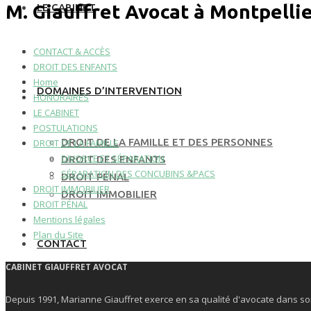
M. Giauffret Avocat à Montpellie
LE CABINET
CONTACT & ACCÈS
DROIT DES ENFANTS
Home
DOMAINES D’INTERVENTION
HONORAIRES
LE CABINET
POSTULATIONS
DROIT DE LA FAMILLE ET DES PERSONNES
DROIT DE LA FAMILLE
DIVORCE ET SÉPARATION
DROIT DES ENFANTS
SÉPARATION DES CONCUBINS &PACS
DROIT PÉNAL
DROIT IMMOBILIER
DROIT IMMOBILIER
DROIT PÉNAL
Mentions légales
Plan du Site
CONTACT
CABINET GIAUFFRET AVOCAT
Depuis 1991, Marianne Giauffret exerce en sa qualité d'avocate dans so