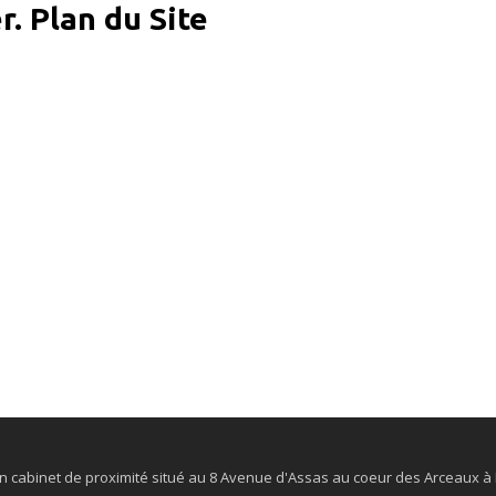
r. Plan du Site
n cabinet de proximité situé au 8 Avenue d'Assas au coeur des Arceaux à 