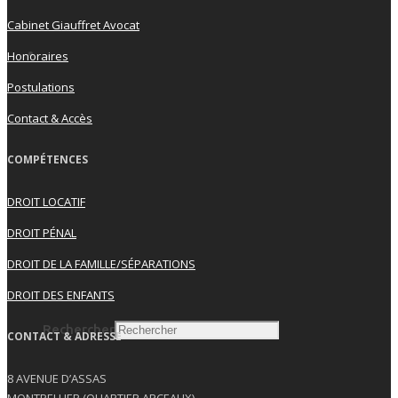
Cabinet Giauffret Avocat
Honoraires
Postulations
Contact & Accès
COMPÉTENCES
Search
DROIT LOCATIF
DROIT PÉNAL
DROIT DE LA FAMILLE/SÉPARATIONS
DROIT DES ENFANTS
Rechercher
CONTACT & ADRESSE
8 AVENUE D’ASSAS
MONTPELLIER (QUARTIER ARCEAUX)