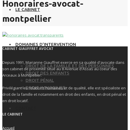
Honoraires-avocat-
LE CABINET
montpellier
DOMAINES D’INTERVENTION
CABINET GIAUFFRET AVOCAT
Depuis 1991, Marianne Giauffret exerce en sa qualité d'avocate dans
DROIT DE LA FAMILLE ET DES PERSONNES
son cabinet de proximité situé au 8 Avenue d'Assas au coeur des
DROIT DES ENFANTS
Arceaux à Montpellier.
DROIT PÉNAL
DROIT IMMOBILIER
Privilégiant les relations humaines et de qualité, elle est spécialiste en
droit de la famille et notamment en droit des enfants, en droit pénal et
en droit locatif.
CONTACT
LE CABINET
Accueil