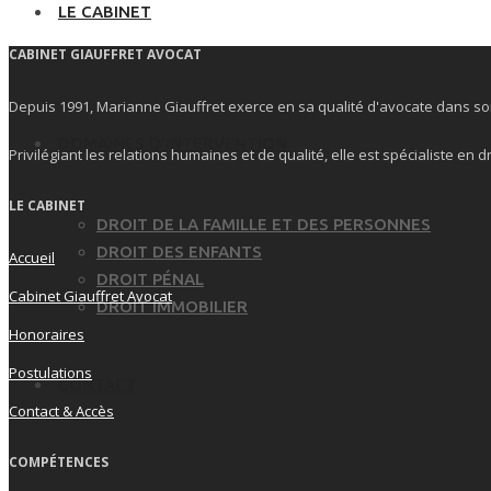
LE CABINET
CABINET GIAUFFRET AVOCAT
Depuis 1991, Marianne Giauffret exerce en sa qualité d'avocate dans so
DOMAINES D’INTERVENTION
Privilégiant les relations humaines et de qualité, elle est spécialiste en d
LE CABINET
DROIT DE LA FAMILLE ET DES PERSONNES
DROIT DES ENFANTS
Accueil
DROIT PÉNAL
Cabinet Giauffret Avocat
DROIT IMMOBILIER
Honoraires
Postulations
CONTACT
Contact & Accès
COMPÉTENCES