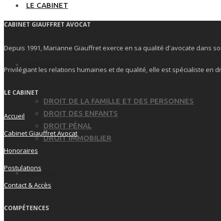
LE CABINET
CABINET GIAUFFRET AVOCAT
Depuis 1991, Marianne Giauffret exerce en sa qualité d'avocate dans so
DOMAINES D’INTERVENTION
Privilégiant les relations humaines et de qualité, elle est spécialiste en d
LE CABINET
DROIT DE LA FAMILLE ET DES PERSONNES
DROIT DES ENFANTS
Accueil
DROIT PÉNAL
Cabinet Giauffret Avocat
DROIT IMMOBILIER
Honoraires
Postulations
CONTACT
Contact & Accès
COMPÉTENCES