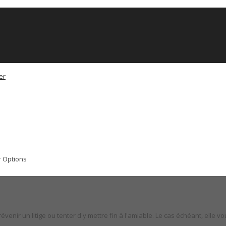
r Options
venir un litige ou tenter d'y mettre fin à l'amiable. Le cas échéant, elle 