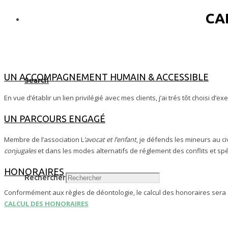
CA
UN ACCOMPAGNEMENT HUMAIN & ACCESSIBLE
Search
En vue d’établir un lien privilégié avec mes clients, j’ai trés tôt choisi d
UN PARCOURS ENGAGÉ
Membre de l’association L
‘avocat et l’enfant
, je défends les mineurs au c
conjugales
et dans les modes alternatifs de réglement des conflits et sp
HONORAIRES
Rechercher
Conformément aux règles de déontologie, le calcul des honoraires sera
CALCUL DES HONORAIRES