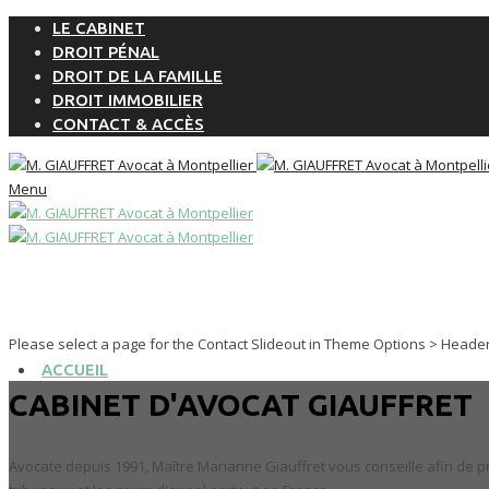
LE CABINET
DROIT PÉNAL
DROIT DE LA FAMILLE
DROIT IMMOBILIER
CONTACT & ACCÈS
Menu
Please select a page for the Contact Slideout in Theme Options > Heade
ACCUEIL
CABINET D'AVOCAT GIAUFFRET
Avocate depuis 1991, Maître Marianne Giauffret vous conseille afin de pré