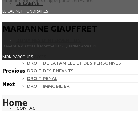
tribunaux et les cours d'appel partout en France.
LE CABINET
LE CABINET
HONORAIRES
MARIANNE GIAUFFRET
DOMAINES D’INTERVENTION
8 Avenue d'Assas à Montpellier - Quartier Arceaux.
MON PARCOURS
ACCÈS
DROIT DE LA FAMILLE ET DES PERSONNES
Previous
DROIT DES ENFANTS
DROIT PÉNAL
Next
DROIT IMMOBILIER
Home
CONTACT